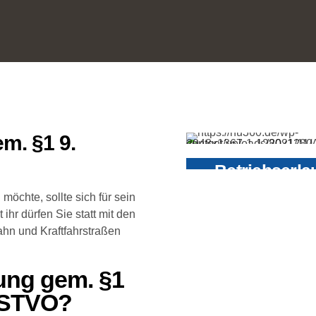
m. §1 9.
Betriebserla
Der Anhänger muss 
möchte, sollte sich für sein
ausgelegt sein.
r dürfen Sie statt mit den
hn und Kraftfahrstraßen
gung gem. §1
 STVO?