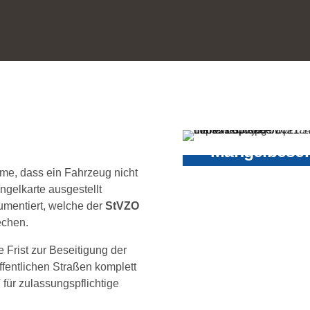
Mängelbesei
hme, dass ein Fahrzeug nicht
Erweist sich ein Fah
ängelkarte ausgestellt
vorschriftsmäßig ka
mentiert, welche der
StVZO
Betrieb des Fahrzeu
echen.
beschränkt oder unt
Frist zur Beseitigung der
ffentlichen Straßen komplett
 für zulassungspflichtige