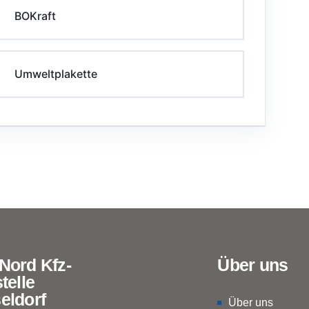
BOKraft
Umweltplakette
Nord Kfz-
Über uns
telle
eldorf
Über uns