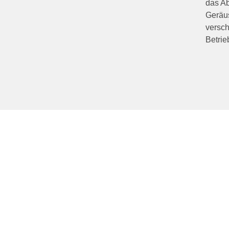
das A
Geräu
versch
Betrie