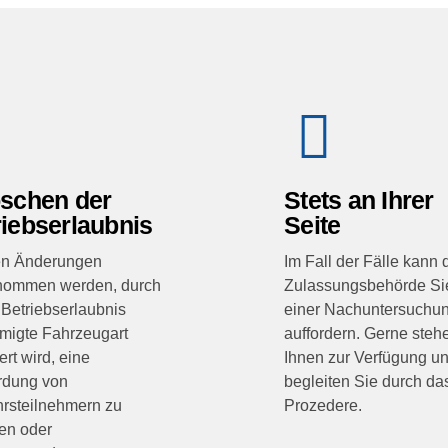
öschen der
Stets an Ihrer
riebserlaubnis
Seite
n Änderungen
Im Fall der Fälle kann 
nommen werden, durch
Zulassungsbehörde Si
 Betriebserlaubnis
einer Nachuntersuchu
migte Fahrzeugart
auffordern. Gerne steh
rt wird, eine
Ihnen zur Verfügung u
rdung von
begleiten Sie durch da
rsteilnehmern zu
Prozedere.
en oder