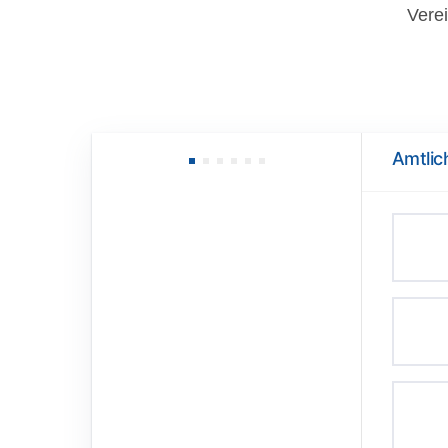
Vere
Amtlic